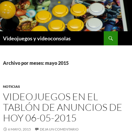
Saltar
al
contenido
Buscar
Videojuegos y videoconsolas
Archivo por meses: mayo 2015
NOTICIAS
VIDEOJUEGOS EN EL
TABLÓN DE ANUNCIOS DE
HOY 06-05-2015
6 MAYO, 2015
DEJA UN COMENTARIO