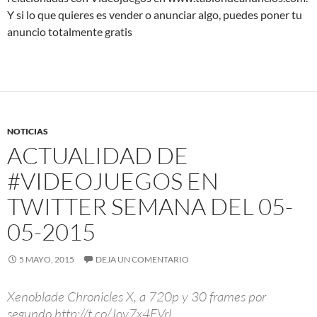
Y si lo que quieres es vender o anunciar algo, puedes poner tu
anuncio totalmente gratis
NOTICIAS
ACTUALIDAD DE
#VIDEOJUEGOS EN
TWITTER SEMANA DEL 05-
05-2015
5 MAYO, 2015
DEJA UN COMENTARIO
Xenoblade Chronicles X, a 720p y 30 frames por
segundo http://t.co/Jov7x4EVrL