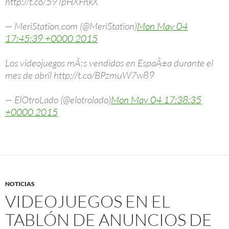
http://t.co/59TpHXFnkX
— MeriStation.com (@MeriStation)
Mon May 04
17:45:39 +0000 2015
Los videojuegos mÃ¡s vendidos en EspaÃ±a durante el
mes de abril http://t.co/BPzmuW7w89
— ElOtroLado (@elotrolado)
Mon May 04 17:38:35
+0000 2015
NOTICIAS
VIDEOJUEGOS EN EL
TABLÓN DE ANUNCIOS DE