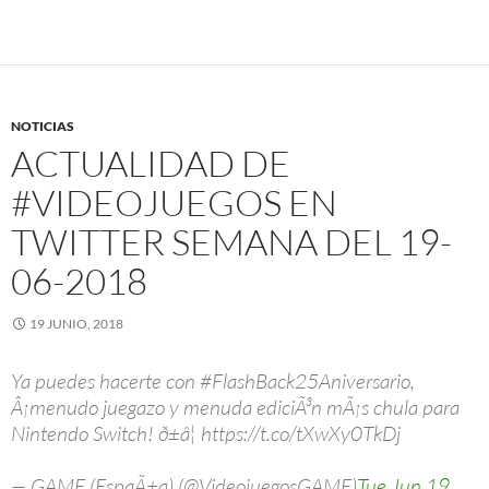
NOTICIAS
ACTUALIDAD DE
#VIDEOJUEGOS EN
TWITTER SEMANA DEL 19-
06-2018
19 JUNIO, 2018
Ya puedes hacerte con #FlashBack25Aniversario,
Â¡menudo juegazo y menuda ediciÃ³n mÃ¡s chula para
Nintendo Switch! ð±â¦ https://t.co/tXwXy0TkDj
— GAME (EspaÃ±a) (@VideojuegosGAME)
Tue Jun 19