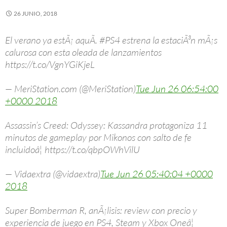
26 JUNIO, 2018
El verano ya estÃ¡ aquÃ­. #PS4 estrena la estaciÃ³n mÃ¡s
calurosa con esta oleada de lanzamientos
https://t.co/VgnYGiKjeL
— MeriStation.com (@MeriStation)
Tue Jun 26 06:54:00
+0000 2018
Assassin’s Creed: Odyssey: Kassandra protagoniza 11
minutos de gameplay por Mikonos con salto de fe
incluidoâ¦ https://t.co/qbpOWhVilU
— Vidaextra (@vidaextra)
Tue Jun 26 05:40:04 +0000
2018
Super Bomberman R, anÃ¡lisis: review con precio y
experiencia de juego en PS4, Steam y Xbox Oneâ¦