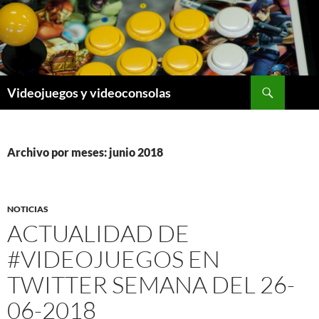
Saltar
al
contenido
Buscar
Videojuegos y videoconsolas
Archivo por meses: junio 2018
NOTICIAS
ACTUALIDAD DE
#VIDEOJUEGOS EN
TWITTER SEMANA DEL 26-
06-2018