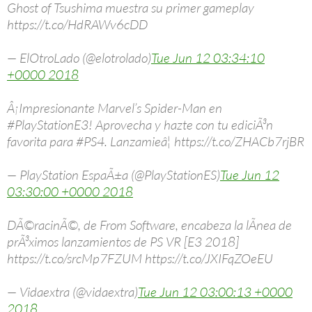
Ghost of Tsushima muestra su primer gameplay
https://t.co/HdRAWv6cDD
— ElOtroLado (@elotrolado)
Tue Jun 12 03:34:10
+0000 2018
Â¡Impresionante Marvel’s Spider-Man en
#PlayStationE3! Aprovecha y hazte con tu ediciÃ³n
favorita para #PS4. Lanzamieâ¦ https://t.co/ZHACb7rjBR
— PlayStation EspaÃ±a (@PlayStationES)
Tue Jun 12
03:30:00 +0000 2018
DÃ©racinÃ©, de From Software, encabeza la lÃ­nea de
prÃ³ximos lanzamientos de PS VR [E3 2018]
https://t.co/srcMp7FZUM https://t.co/JXIFqZOeEU
— Vidaextra (@vidaextra)
Tue Jun 12 03:00:13 +0000
2018