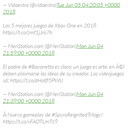
— Vidaextra (@vidaextra)
Tue Jun 05 04:20:05 +0000
2018
Los 5 mejores juegos de Xbox One en 2018
https://t.co/zmf1jJro7h
— MeriStation.com (@MeriStation)
Mon Jun 04
21:59:00 +0000 2018
El padre de #Bayonetta es claro: un juego es arte; en Ã©l
deben plasmarse las ideas de su creador. Los videojuegos
sâ¦ https://t.co/dHotfl5PWU
— MeriStation.com (@MeriStation)
Mon Jun 04
21:39:00 +0000 2018
Â¡Nuevo gameplay de #SpyroReignitedTrilogy!
https://t.co/xFAOTLm9z9