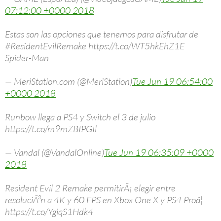
07:12:00 +0000 2018
Estas son las opciones que tenemos para disfrutar de
#ResidentEvilRemake https://t.co/WT5hkEhZ1E
Spider-Man
— MeriStation.com (@MeriStation)
Tue Jun 19 06:54:00
+0000 2018
Runbow llega a PS4 y Switch el 3 de julio
https://t.co/m9mZBIPGIl
— Vandal (@VandalOnline)
Tue Jun 19 06:35:09 +0000
2018
Resident Evil 2 Remake permitirÃ¡ elegir entre
resoluciÃ³n a 4K y 60 FPS en Xbox One X y PS4 Proâ¦
https://t.co/YgiqS1Hdk4