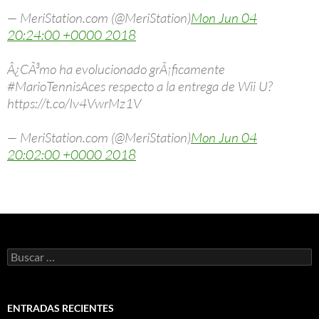
— MeriStation.com (@MeriStation)
Mon Jun 04
20:24:00 +0000 2018
Â¿CÃ³mo ha evolucionado grÃ¡ficamente
#MarioTennisAces respecto a la entrega de Wii U?
https://t.co/Iv4VwrMz1V
— MeriStation.com (@MeriStation)
Mon Jun 04
20:02:00 +0000 2018
Buscar:
ENTRADAS RECIENTES