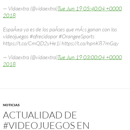
— Vidaextra (@vidaextra)
Tue Jun 19 05:40:04 +0000
2018
EspaÃ±a ya es de los paÃ­ses que mÃ¡s ganan con los
videojuegos #ofrecidopor #OrangeeSports
https://t.co/CmQD2yHe1i https://t.co/hpnK87mGqy
— Vidaextra (@vidaextra)
Tue Jun 19 03:00:04 +0000
2018
NOTICIAS
ACTUALIDAD DE
#VIDEOJUEGOS EN