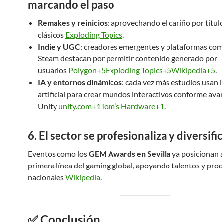
marcando el paso
Remakes y reinicios
: aprovechando el cariño por títul
clásicos
Exploding Topics
.
Indie y UGC
: creadores emergentes y plataformas co
Steam destacan por permitir contenido generado por
usuarios
Polygon+5Exploding Topics+5Wikipedia+5
.
IA y entornos dinámicos
: cada vez más estudios usan i
artificial para crear mundos interactivos conforme ava
Unity
unity.com+1Tom’s Hardware+1
.
6. El sector se profesionaliza y diversifi
Eventos como los
GEM Awards en Sevilla
ya posicionan 
primera línea del gaming global, apoyando talentos y pro
nacionales
Wikipedia
.
✅ Conclusión