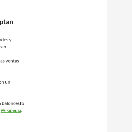
aptan
ades y
gran
las ventas
con un
n baloncesto
n
Wikipedia
.