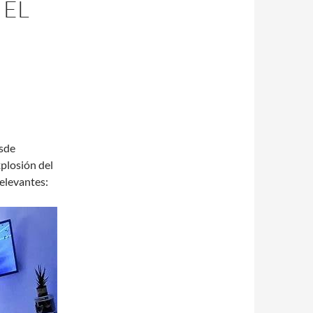
 EL
O
esde
xplosión del
elevantes: