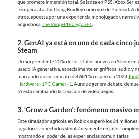
que promete inmersión total. Se lanza en PS5, Xbox Series
recupera al actor Doug Bradley como voz de Pinhead. A di
otros, apuesta por una experiencia monojugador, narrativ
angustiosa
The Verge+1Polygon+1
.
2. GenAI ya está en uno de cada cinco j
Steam
Un sorprendente 20 % de los títulos nuevos en Steam en
usado IA generativa, especialmente en gráficos, audio y na
marcando un incremento del 681 % respecto a 2024
Tom’
Hardware+1PC Gamer+1
. Aunque genera debate, demues
IA está cambiando la creación de videojuegos.
3. ‘Grow a Garden’: fenómeno masivo e
Este simulador agrícola en Roblox superó los 21 millones
jugadores conectados simultáneamente en julio, rompien
mostrando el poder de las experiencias comunitarias