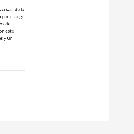
ersas: de la
 por el auge
gos de
or, este
s y un