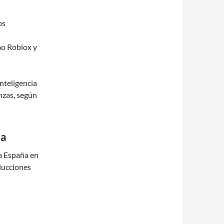
os
mo Roblox y
nteligencia
nzas, según
ca
a España en
ducciones