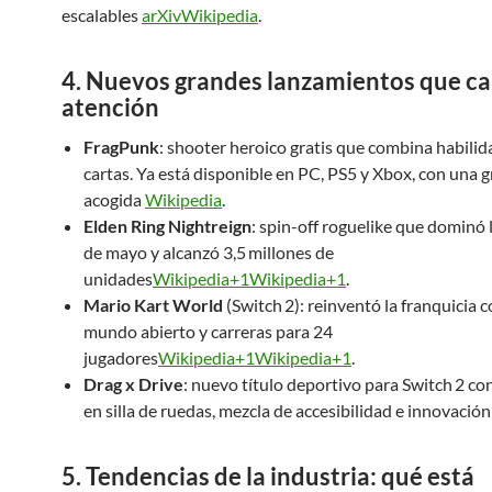
escalables
arXiv
Wikipedia
.
4. Nuevos grandes lanzamientos que c
atención
FragPunk
: shooter heroico gratis que combina habilid
cartas. Ya está disponible en PC, PS5 y Xbox, con una 
acogida
Wikipedia
.
Elden Ring Nightreign
: spin-off roguelike que dominó 
de mayo y alcanzó 3,5 millones de
unidades
Wikipedia+1Wikipedia+1
.
Mario Kart World
(Switch 2): reinventó la franquicia 
mundo abierto y carreras para 24
jugadores
Wikipedia+1Wikipedia+1
.
Drag x Drive
: nuevo título deportivo para Switch 2 co
en silla de ruedas, mezcla de accesibilidad e innovació
5. Tendencias de la industria: qué está