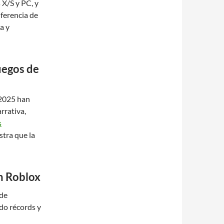
 X/S y PC, y
ferencia de
a y
uegos de
 2025 han
rrativa,
s
tra que la
n Roblox
 de
do récords y