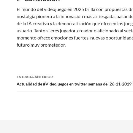
El mundo del videojuego en 2025 brilla con propuestas div
nostalgia pionera a la innovación más arriesgada, pasando
de la IA creativa y la democratización que ofrecen los jue
usuario. Tanto si eres jugador, creador o aficionado al sect
momento ofrece emociones fuertes, nuevas oportunidade
futuro muy prometedor.
Navegación
ENTRADA ANTERIOR
de
Actualidad de #Videojuegos en twitter semana del 26-11-2019
entradas