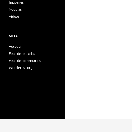
Imágenes
Noticias
Vídeos
META
Acceder
Feed de entradas
Feed de comentarios
WordPress.org