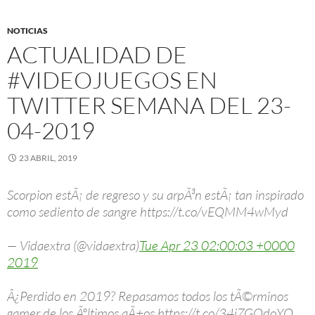
NOTICIAS
ACTUALIDAD DE
#VIDEOJUEGOS EN
TWITTER SEMANA DEL 23-
04-2019
23 ABRIL, 2019
Scorpion estÃ¡ de regreso y su arpÃ³n estÃ¡ tan inspirado
como sediento de sangre https://t.co/vEQMM4wMyd
— Vidaextra (@vidaextra)
Tue Apr 23 02:00:03 +0000
2019
Â¿Perdido en 2019? Repasamos todos los tÃ©rminos
gamer de los Ãºltimos aÃ±os https://t.co/34jZGOdoYO