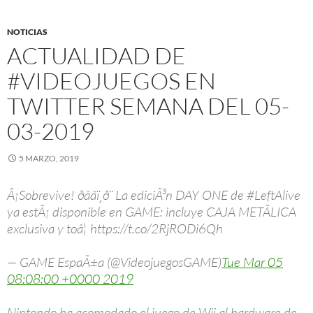
NOTICIAS
ACTUALIDAD DE
#VIDEOJUEGOS EN
TWITTER SEMANA DEL 05-
03-2019
5 MARZO, 2019
Â¡Sobrevive! ðââï¸ð¨ La ediciÃ³n DAY ONE de #LeftAlive
ya estÃ¡ disponible en GAME: incluye CAJA METÃLICA
exclusiva y toâ¦ https://t.co/2RjRODi6Qh
— GAME EspaÃ±a (@VideojuegosGAME)
Tue Mar 05
08:08:00 +0000 2019
Nintendo ha acomodado el juego de Wii al hardware de