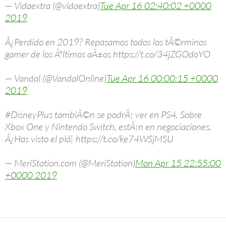
— Vidaextra (@vidaextra)
Tue Apr 16 02:40:02 +0000
2019
Â¿Perdido en 2019? Repasamos todos los tÃ©rminos
gamer de los Ãºltimos aÃ±os https://t.co/34jZGOdoYO
— Vandal (@VandalOnline)
Tue Apr 16 00:00:15 +0000
2019
#DisneyPlus tambiÃ©n se podrÃ¡ ver en PS4. Sobre
Xbox One y Nintendo Switch, estÃ¡n en negociaciones.
Â¿Has visto el plâ¦ https://t.co/ke74WSjMSU
— MeriStation.com (@MeriStation)
Mon Apr 15 22:55:00
+0000 2019