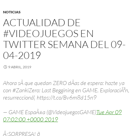
NOTICIAS
ACTUALIDAD DE
#VIDEOJUEGOS EN
TWITTER SEMANA DEL 09-
04-2019
9 ABRIL, 2019
Ahora sÃ­ que quedan ZERO dÃ­as de espera: hazte ya
con #ZankiZero: Last Beggining en GAME. ExploraciÃ³n,
resurreccionâ¦ https://t.co/Bv6m8d15n9
— GAME EspaÃ±a (@VideojuegosGAME)
Tue Apr 09
07:02:00 +0000 2019
Â¡SORPRESA! ð