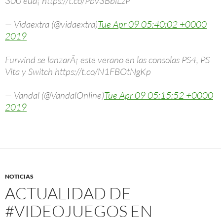
300 euâ¦ https://t.co/Pbv3BblLzP
— Vidaextra (@vidaextra)
Tue Apr 09 05:40:02 +0000
2019
Furwind se lanzarÃ¡ este verano en las consolas PS4, PS
Vita y Switch https://t.co/N1FBOtNgKp
— Vandal (@VandalOnline)
Tue Apr 09 05:15:52 +0000
2019
NOTICIAS
ACTUALIDAD DE
#VIDEOJUEGOS EN