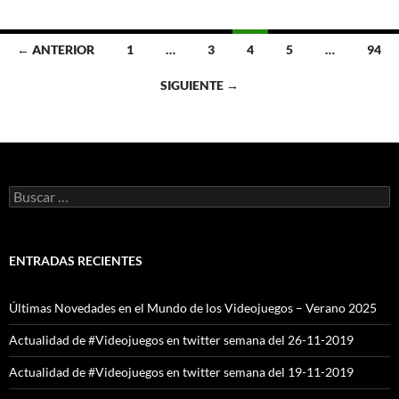
Ir
← ANTERIOR
1
…
3
4
5
…
94
a
SIGUIENTE →
las
entradas
Buscar:
ENTRADAS RECIENTES
Últimas Novedades en el Mundo de los Videojuegos – Verano 2025
Actualidad de #Videojuegos en twitter semana del 26-11-2019
Actualidad de #Videojuegos en twitter semana del 19-11-2019