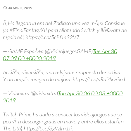
30 ABRIL, 2019
Â¡Ha llegado la era del Zodiaco una vez mÃ¡s! Consigue
ya #FinalFantasyXII para Nintendo Switch y llÃ©vate de
regalo eâ¦ https://t.co/5c8fJn32V7
— GAME EspaÃ±a (@VideojuegosGAME)
Tue Apr 30
07:09:00 +0000 2019
AcciÃ³n, diversiÃ³n, una relajante propuesta deportiva…
Y un amplio margen de mejora. https://t.co/aRdf4kvGnJ
— Vidaextra (@vidaextra)
Tue Apr 30 06:00:03 +0000
2019
Twitch Prime ha dado a conocer los videojuegos que se
podrÃ¡n descargar gratis en mayo y entre ellos estarÃ¡n
The Litâ¦ https://t.co/3gVzlrn1Ik