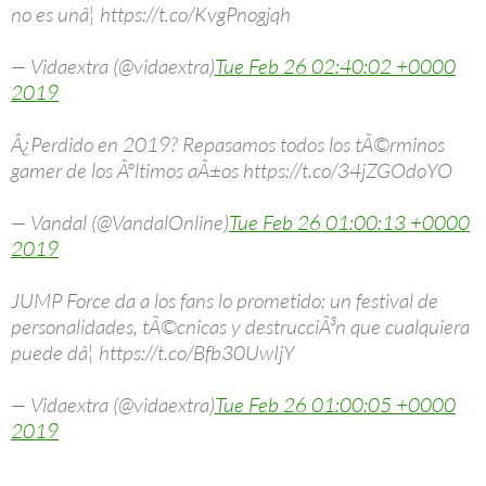
no es unâ¦ https://t.co/KvgPnogjqh
— Vidaextra (@vidaextra)
Tue Feb 26 02:40:02 +0000
2019
Â¿Perdido en 2019? Repasamos todos los tÃ©rminos
gamer de los Ãºltimos aÃ±os https://t.co/34jZGOdoYO
— Vandal (@VandalOnline)
Tue Feb 26 01:00:13 +0000
2019
JUMP Force da a los fans lo prometido: un festival de
personalidades, tÃ©cnicas y destrucciÃ³n que cualquiera
puede dâ¦ https://t.co/Bfb30UwIjY
— Vidaextra (@vidaextra)
Tue Feb 26 01:00:05 +0000
2019