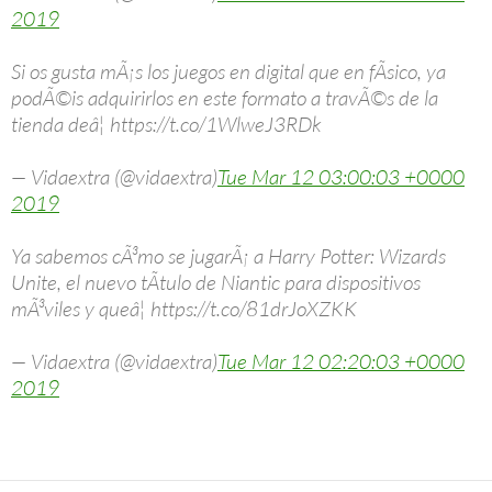
2019
Si os gusta mÃ¡s los juegos en digital que en fÃ­sico, ya
podÃ©is adquirirlos en este formato a travÃ©s de la
tienda deâ¦ https://t.co/1WlweJ3RDk
— Vidaextra (@vidaextra)
Tue Mar 12 03:00:03 +0000
2019
Ya sabemos cÃ³mo se jugarÃ¡ a Harry Potter: Wizards
Unite, el nuevo tÃ­tulo de Niantic para dispositivos
mÃ³viles y queâ¦ https://t.co/81drJoXZKK
— Vidaextra (@vidaextra)
Tue Mar 12 02:20:03 +0000
2019