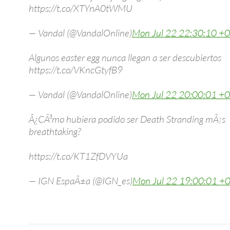
https://t.co/XTYnA0tWMU
— Vandal (@VandalOnline)
Mon Jul 22 22:30:10 +
Algunos easter egg nunca llegan a ser descubiertos
https://t.co/VKncGtyfB9
— Vandal (@VandalOnline)
Mon Jul 22 20:00:01 +
Â¿CÃ³mo hubiera podido ser Death Stranding mÃ¡s
breathtaking?
https://t.co/KT1ZfDVYUa
— IGN EspaÃ±a (@IGN_es)
Mon Jul 22 19:00:01 