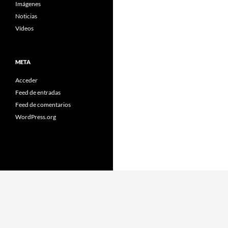
Imágenes
Noticias
Vídeos
META
Acceder
Feed de entradas
Feed de comentarios
WordPress.org