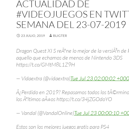
ACTUALIDAD DE
#VIDEOJUEGOS EN TWIT
SEMANA DEL 23-07-2019
23 JULIO, 2019
BLIGTER
Dragon Quest XI S reÃºne lo mejor de la versiÃ³n de 
aquello que echamos de menos de Nintendo 3DS
https://t.co/GMtM8L1Z9H
— Vidaextra (@vidaextra)
Tue Jul 23 02:00:02 +00
Â¿Perdido en 2019? Repasamos todos los tÃ©rmino
los Ãºltimos aÃ±os https://t.co/34jZGOdoYO
— Vandal (@VandalOnline)
Tue Jul 23 00:00:10 +
Estos son los mejores juegos gratis para PS4